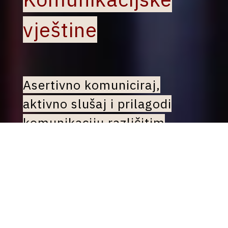
vještine
Asertivno komuniciraj,
aktivno slušaj i prilagodi
komunikaciju različitim
sugovornicima
Ako želiš unaprijediti suradnju, graditi